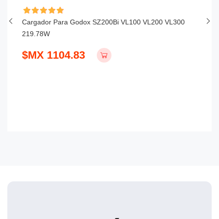
Cargador Para Godox SZ200Bi VL100 VL200 VL300
Ca
219.78W
$
$MX 1104.83