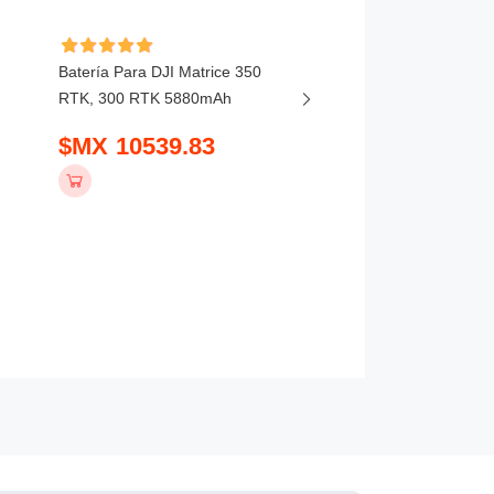
Batería Para DJI Matrice 350
Batería Para DJI Matri
RTK, 300 RTK 5880mAh
M200 210 RTK Series
7660mAh
$MX 10539.83
$MX 6799.83