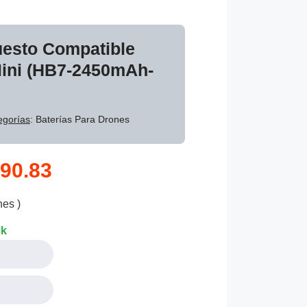
uesto Compatible
Mini (HB7-2450mAh-
egorías
: Baterías Para Drones
90.83
nes )
ck