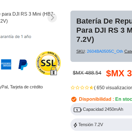
Batería De Rep
Para DJI RS 3 
7.2V)
SKU
:
2604BA0505C_Oth
Cat
$MX 3
$MX 488.54
yPal, Tarjeta de crédito
( 650 visualizacio
Disponibilidad :
En sto
Capacidad 2450mAh
Tensión 7.2V