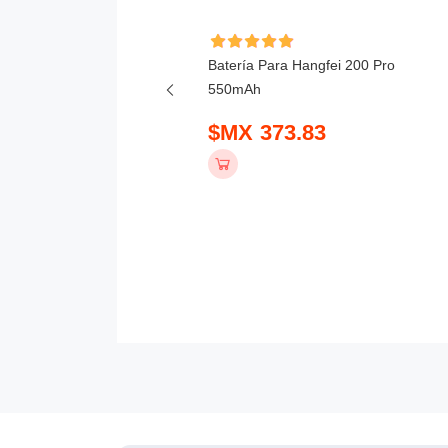
ía Para Roam Ascend-
Batería Para Hangfei 200 Pro
3.5Ah
550mAh
 2023.00
$MX 373.83