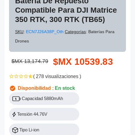
Batería De Repuesto
Compatible Para DJI Matrice
350 RTK, 300 RTK (TB65)
SKU
:
ECN7J26A38P_Oth
Categorías
: Baterías Para
Drones
$MX 10539.83
$MX 13,174.79
( 278 visualizaciones )
Disponibilidad :
En stock
Capacidad 5880mAh
Tensión 44.76V
Tipo Li-ion