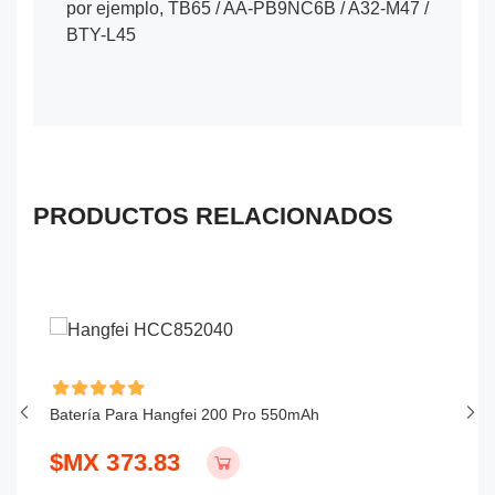
por ejemplo, TB65 / AA-PB9NC6B / A32-M47 /
BTY-L45
PRODUCTOS RELACIONADOS
Batería Para Hangfei 200 Pro 550mAh
Ba
$MX 373.83
$