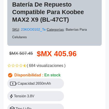
Batería De Repuesto
Compatible Para Koobee
MAX2 X9 (BL-47CT)
SKU
:
23KOO0102_Te
Categorías
: Baterías Para
Celulares
$MX 405.96
$MX 507.45
( 684 visualizaciones )
Disponibilidad :
En stock
Capacidad 2650mAh
Tensión 3.8V
Tipo Li-Po