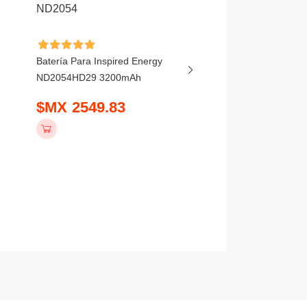
Batería Para Baxter 03
Batería Para Inspired Energy
56837-101 550-00002
ND2054HD29 3200mAh
5400Wh
$MX 2549.83
$MX 475.83