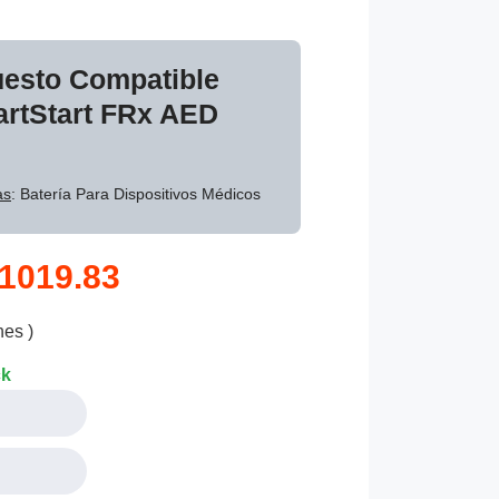
uesto Compatible
artStart FRx AED
as
: Batería Para Dispositivos Médicos
1019.83
nes )
ck