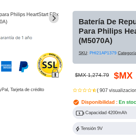
Batería De Rep
Para Philips He
(M5070A)
SKU
:
PHI21AP1379
Categorí
$MX 
$MX 1,274.79
yPal, Tarjeta de crédito
( 907 visualizacio
Disponibilidad :
En sto
Capacidad 4200mAh
Tensión 9V