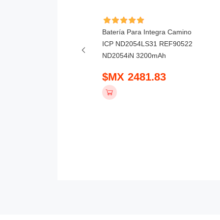
ía Para Lee & J.Power
Batería Para Integra Camino
meditech M7 YK-810A
ICP ND2054LS31 REF90522
mAh
ND2054iN 3200mAh
 1359.83
$MX 2481.83