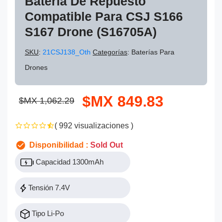
Batería De Repuesto
Compatible Para CSJ S166
S167 Drone (S16705A)
SKU
:
21CSJ138_Oth
Categorías
: Baterías Para
Drones
$MX 849.83
$MX 1,062.29
( 992 visualizaciones )
Disponibilidad :
Sold Out
Capacidad 1300mAh
Tensión 7.4V
Tipo Li-Po