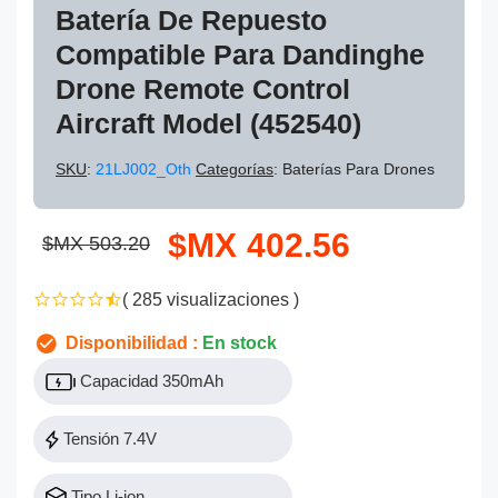
Batería De Repuesto
Compatible Para Dandinghe
Drone Remote Control
Aircraft Model (452540)
SKU
:
21LJ002_Oth
Categorías
: Baterías Para Drones
$MX 402.56
$MX 503.20
( 285 visualizaciones )
Disponibilidad :
En stock
Capacidad 350mAh
Tensión 7.4V
Tipo Li-ion