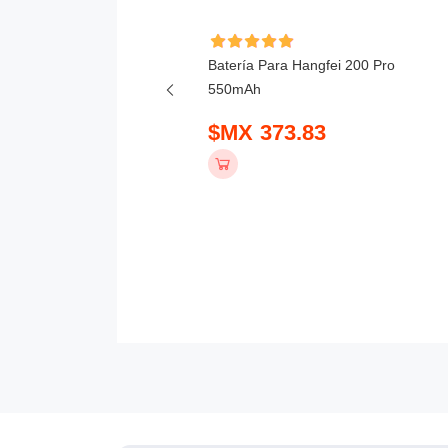
Batería Para Hangfei 200 Pro
a Para DJI Matrice 4,
550mAh
E 5880mAh
$MX 373.83
 5099.83