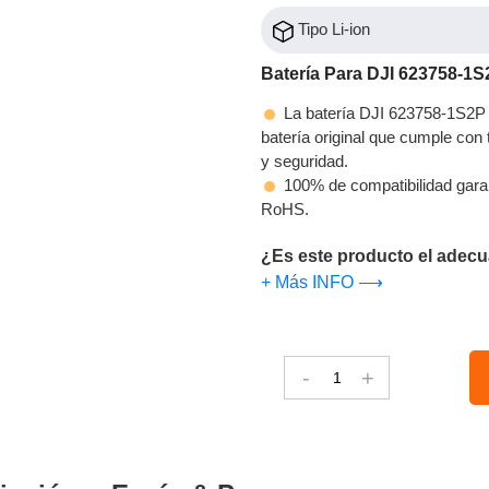
Tipo Li-ion
Batería Para DJI 623758-1S
La batería DJI 623758-1S2P 
batería original que cumple con t
y seguridad.
100% de compatibilidad gara
RoHS.
¿Es este producto el adecu
+ Más INFO ⟶
-
+