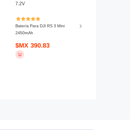
Batería Para DJI Matri
Batería Para DJI RS 3 Mini
RTK, 300 RTK 5880m
2450mAh
$MX 10539.83
$MX 390.83