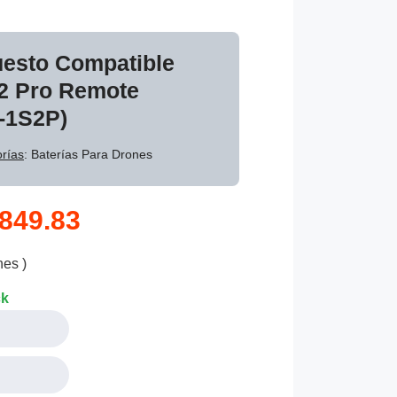
uesto Compatible
 2 Pro Remote
8-1S2P)
rías
: Baterías Para Drones
849.83
nes )
ck