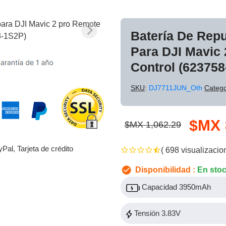
Batería De Rep
Para DJI Mavic
Control (62375
SKU
:
DJ7711JUN_Oth
Catego
$MX 
$MX 1,062.29
yPal, Tarjeta de crédito
( 698 visualizacio
Disponibilidad :
En sto
Capacidad 3950mAh
Tensión 3.83V