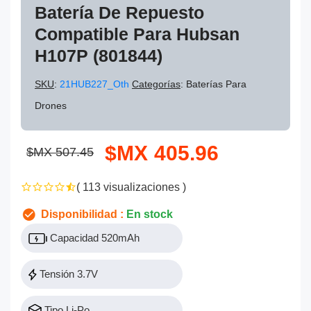
Batería De Repuesto
Compatible Para Hubsan
H107P (801844)
SKU
:
21HUB227_Oth
Categorías
: Baterías Para
Drones
$MX 405.96
$MX 507.45
( 113 visualizaciones )
Disponibilidad :
En stock
Capacidad 520mAh
Tensión 3.7V
Tipo Li-Po