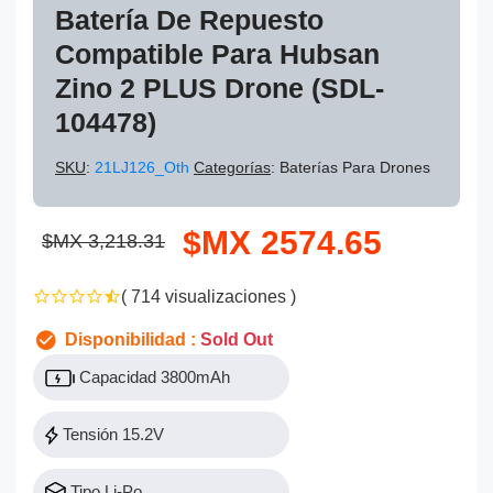
Batería De Repuesto
Compatible Para Hubsan
Zino 2 PLUS Drone (SDL-
104478)
SKU
:
21LJ126_Oth
Categorías
: Baterías Para Drones
$MX 2574.65
$MX 3,218.31
( 714 visualizaciones )
Disponibilidad :
Sold Out
Capacidad 3800mAh
Tensión 15.2V
Tipo Li-Po