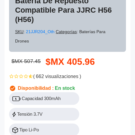
Batería De Repuesto
Compatible Para JJRC H56
(H56)
SKU
:
21JJR204_Oth
Categorías
: Baterías Para
Drones
$MX 405.96
$MX 507.45
( 662 visualizaciones )
Disponibilidad :
En stock
Capacidad 300mAh
Tensión 3.7V
Tipo Li-Po