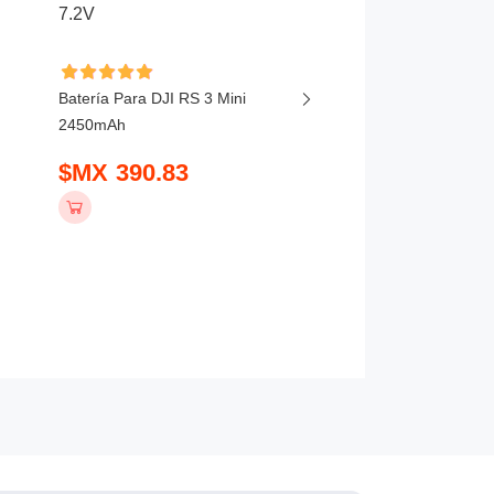
Batería Para DJI Matri
Batería Para DJI RS 3 Mini
RTK, 300 RTK 5880m
2450mAh
$MX 10539.83
$MX 390.83