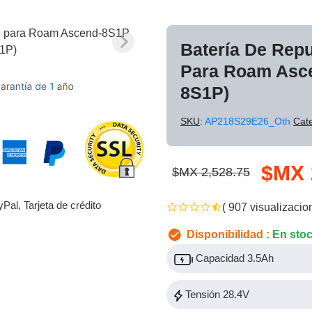
Batería De Rep
Para Roam Asc
8S1P)
SKU
:
AP218S29E26_Oth
Cat
$MX 
$MX 2,528.75
yPal, Tarjeta de crédito
( 907 visualizacio
Disponibilidad :
En sto
Capacidad 3.5Ah
Tensión 28.4V