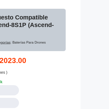
uesto Compatible
end-8S1P (Ascend-
egorías
: Baterías Para Drones
2023.00
nes )
ck