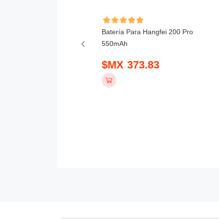
Batería Para Hangfei 200 Pro
a Para DJI Matrice 4,
550mAh
E 5880mAh
$MX 373.83
 5099.83