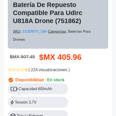
Batería De Repuesto
Compatible Para Udirc
U818A Drone (751862)
SKU
:
21UDI071_Oth
Categorías
: Baterías Para
Drones
$MX 405.96
$MX 507.45
( 224 visualizaciones )
Disponibilidad :
En stock
Capacidad 600mAh
Tensión 3.7V
Tipo Li-Polymer