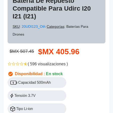
Batería De Repuesto
Compatible Para Udirc I20
I21 (i21)
SKU
:
20UDI123_Oth
Categorías
: Baterías Para
Drones
$MX 405.96
$MX 507.45
( 596 visualizaciones )
Disponibilidad :
En stock
Capacidad 500mAh
Tensión 3.7V
Tipo Li-ion