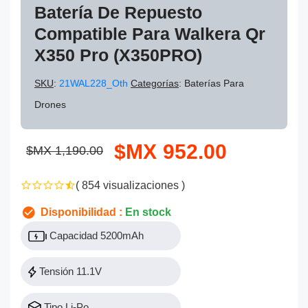
Batería De Repuesto
Compatible Para Walkera Qr
X350 Pro (X350PRO)
SKU
:
21WAL228_Oth
Categorías
: Baterías Para
Drones
$MX 952.00
$MX 1,190.00
( 854 visualizaciones )
Disponibilidad :
En stock
Capacidad 5200mAh
Tensión 11.1V
Tipo Li-Po