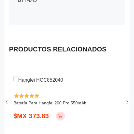
BTY-L45
PRODUCTOS RELACIONADOS
Batería Para Hangfei 200 Pro 550mAh
Ba
$MX 373.83
$