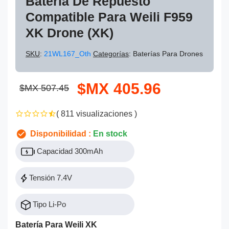
Batería De Repuesto
Compatible Para Weili F959
XK Drone (XK)
SKU
:
21WL167_Oth
Categorías
: Baterías Para Drones
$MX 405.96
$MX 507.45
( 811 visualizaciones )
Disponibilidad :
En stock
Capacidad 300mAh
Tensión 7.4V
Tipo Li-Po
Batería Para Weili XK