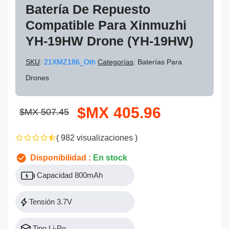
Batería De Repuesto
Compatible Para Xinmuzhi
YH-19HW Drone (YH-19HW)
SKU
:
21XMZ186_Oth
Categorías
: Baterías Para
Drones
$MX 405.96
$MX 507.45
( 982 visualizaciones )
Disponibilidad :
En stock
Capacidad 800mAh
Tensión 3.7V
Tipo Li-Po