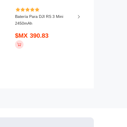
Batería Para DJI Matri
Batería Para DJI RS 3 Mini
RTK, 300 RTK 5880m
2450mAh
$MX 10539.83
$MX 390.83