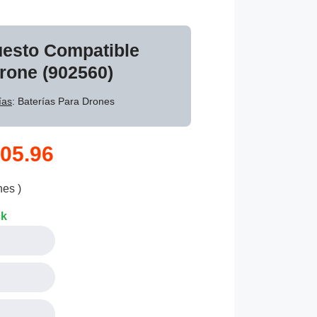
uesto Compatible
rone (902560)
ías
: Baterías Para Drones
05.96
nes )
ck