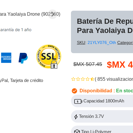
Batería De Rep
Para Yaolaiya D
SKU
:
21YLY076_Oth
Categor
$MX 4
$MX 507.45
( 855 visualizacio
yPal, Tarjeta de crédito
Disponibilidad :
En sto
Capacidad 1800mAh
Tensión 3.7V
Tipo Li-Polymer