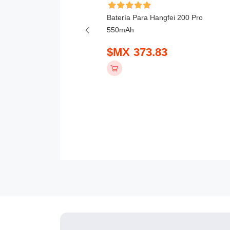
Batería Para Hangfei 200 Pro
a Para DJI Matrice 4,
550mAh
E 5880mAh
$MX 373.83
 5099.83