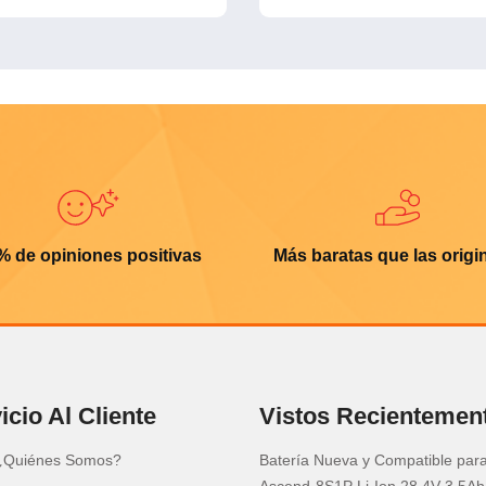
% de opiniones positivas
Más baratas que las origi
icio Al Cliente
Vistos Recientemen
¿Quiénes Somos?
Batería Nueva y Compatible pa
Ascend-8S1P Li-Ion 28.4V 3.5Ah