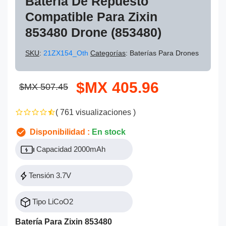
Batería De Repuesto
Compatible Para Zixin
853480 Drone (853480)
SKU
:
21ZX154_Oth
Categorías
: Baterías Para Drones
$MX 405.96
$MX 507.45
( 761 visualizaciones )
Disponibilidad :
En stock
Capacidad 2000mAh
Tensión 3.7V
Tipo LiCoO2
Batería Para Zixin 853480